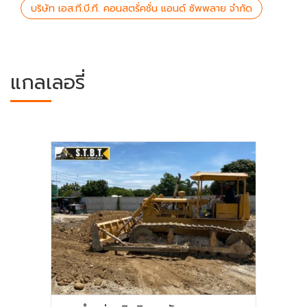
บริษัท เอส.ที.บี.ที. คอนสตรั่คชั่น แอนด์ ซัพพลาย จำกัด
แกลเลอรี่